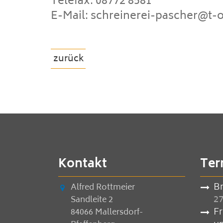
Telefax: 08772 8581
E-Mail: schreinerei-pascher@t-o
zurück
Kontakt
Ter
B
Alfred Rottmeier
27
Sandleite 2
F
84066 Mallersdorf-