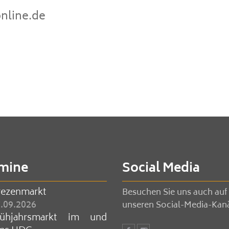
nline.de
mine
Social Media
rezenmarkt
Besuchen Sie uns auch auf
.09.2026
unseren Social-Media-Kan
rühjahrsmarkt im und