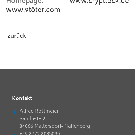
Homepage:
www.cryptlock.de
www.9töter.com
zurück
Kontakt
Alfred Rottmeier
Sandleite 2
84066 Mallersdorf-Pfaffenberg
+49 8772 8035090