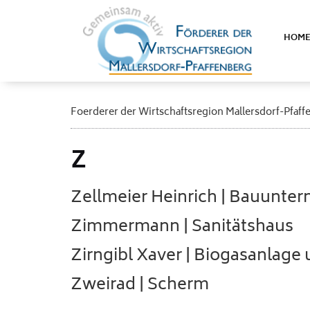
HOM
Foerderer der Wirtschaftsregion Mallersdorf-Pfaff
Z
Zellmeier Heinrich | Bauunte
Zimmermann | Sanitätshaus
Zirngibl Xaver | Biogasanlag
Zweirad | Scherm