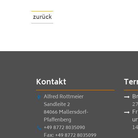
zurück
Kontakt
Ter
B
Alfred Rottmeier
27
Sandleite 2
F
84066 Mallersdorf-
u
Pfaffenberg
14
+49 8772 8035090
Fax: +49 8772 8035099